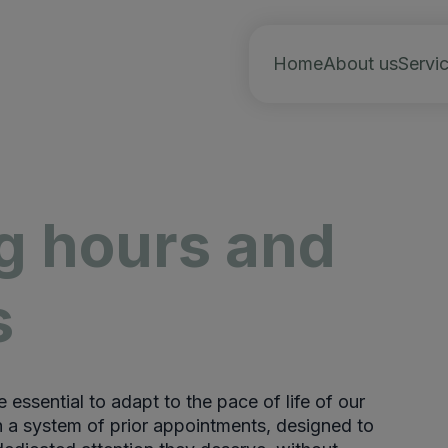
Home
About us
Servi
ng hours and
s
e essential to adapt to the pace of life of our
th a system of prior appointments, designed to