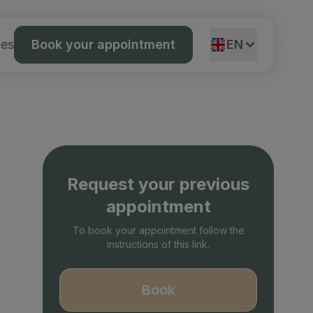
ces
Book your appointment
EN
ES
Request your previous
appointment
To book your appointment follow the
instructions of this link.
Book