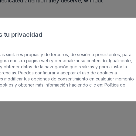
dedicated attention they deserve, without
hrough our website, or by calling 928140234. If you
e schedule, please let us know. We will do our best to
 tu privacidad
t fits your needs.
as similares propias y de terceros, de sesión o persistentes, para
gura nuestra página web y personalizar su contenido. Igualmente,
y obtener datos de la navegación que realizas y para ajustar la
ferencias. Puedes configurar y aceptar el uso de cookies a
es modificar tus opciones de consentimiento en cualquier momento
iernes, sábado y domingo:
Cerrado
Cookies
y obtener más información haciendo clic en:
Política de