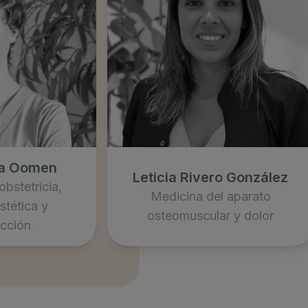
ga Oomen
Leticia Rivero González
obstetricia,
Medicina del aparato
stética y
osteomuscular y dolor
cción