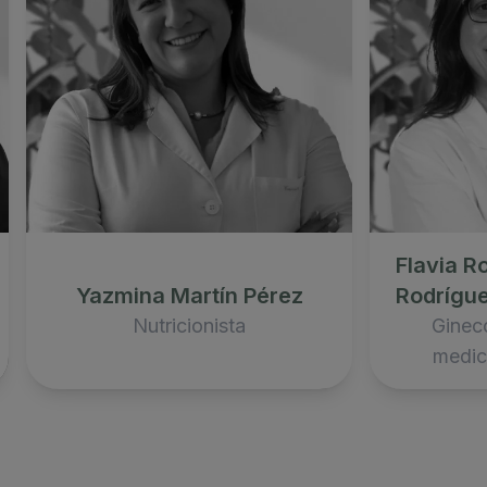
Flavia R
Yazmina Martín Pérez
Rodrígu
Nutricionista
Ginec
medic