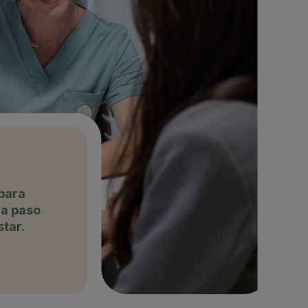
para
da paso
star.