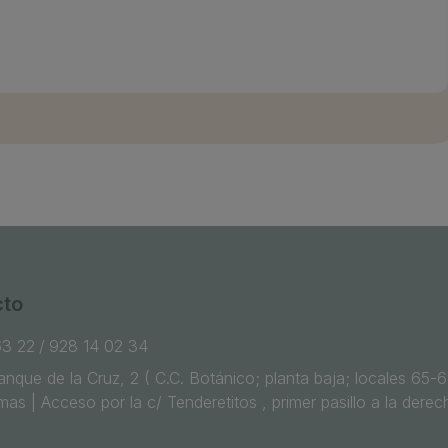
cto
63 22
/
928 14 02 34
tanque de la Cruz, 2 ( C.C. Botánico; planta baja; locales 65-
as | Acceso por la c/ Tenderetitos , primer pasillo a la derec