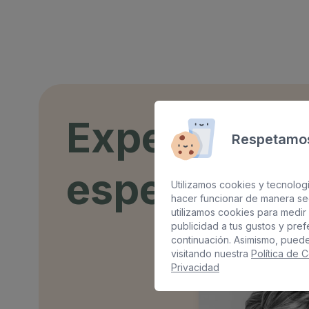
Expertos y
Respetamos
especialida
Utilizamos cookies y tecnologí
hacer funcionar de manera se
utilizamos cookies para medir 
publicidad a tus gustos y pre
continuación. Asimismo, pued
visitando nuestra
Política de 
Privacidad