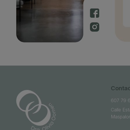
Conta
607 79 
Calle Es
Maspalom