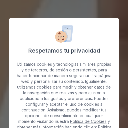
Respetamos tu privacidad
Utilizamos cookies y tecnologías similares propias
y de terceros, de sesión o persistentes, para
hacer funcionar de manera segura nuestra página
Ginecología Estética,
web y personalizar su contenido. Igualmente,
utilizamos cookies para medir y obtener datos de
Regenerativa y Suelo
la navegación que realizas y para ajustar la
publicidad a tus gustos y preferencias. Puedes
configurar y aceptar el uso de cookies a
Pélvico en
continuación. Asimismo, puedes modificar tus
opciones de consentimiento en cualquier
Maspalomas
momento visitando nuestra
Política de Cookies
y
obtener más información haciendo clic en:
Política