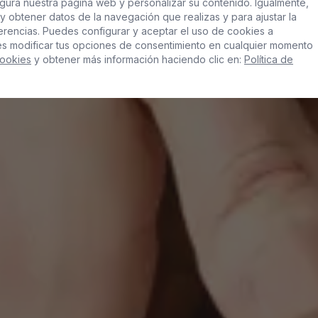
gura nuestra página web y personalizar su contenido. Igualmente,
y obtener datos de la navegación que realizas y para ajustar la
ferencias. Puedes configurar y aceptar el uso de cookies a
es modificar tus opciones de consentimiento en cualquier momento
Cookies
y obtener más información haciendo clic en:
Política de