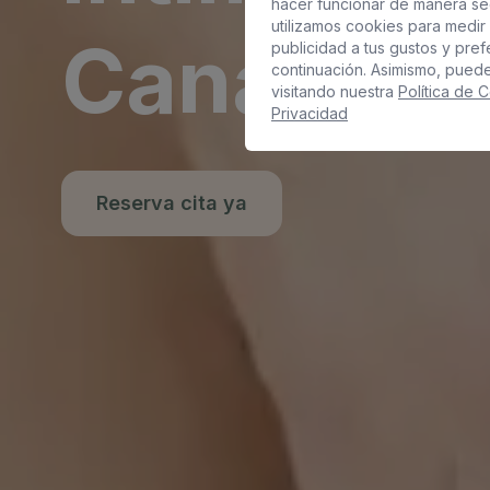
hacer funcionar de manera se
utilizamos cookies para medir 
Canaria
publicidad a tus gustos y pre
continuación. Asimismo, pued
visitando nuestra
Política de 
Privacidad
Reserva cita ya