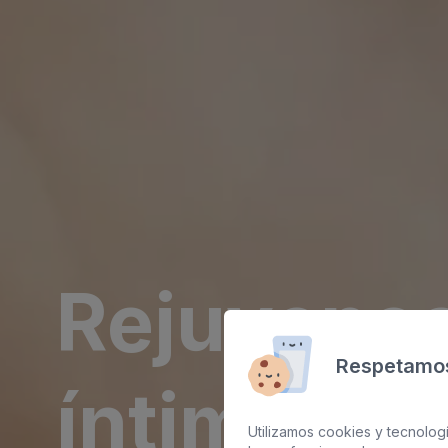
Rejuvene
Respetamos
íntimo en
Utilizamos cookies y tecnologí