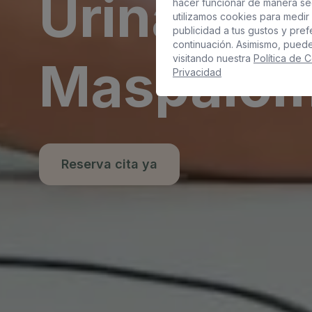
Urinaria e
hacer funcionar de manera se
utilizamos cookies para medir 
publicidad a tus gustos y pre
continuación. Asimismo, pued
Maspalo
visitando nuestra
Política de 
Privacidad
Reserva cita ya