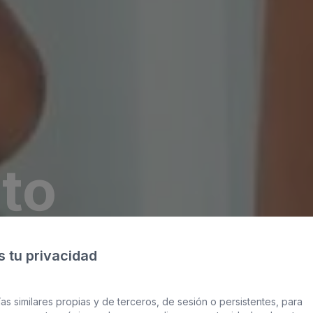
to
ncia
 tu privacidad
as similares propias y de terceros, de sesión o persistentes, para