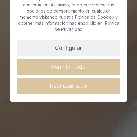
en Gran Canaria
continuación. Asimismo, puedes modificar tus
opciones de consentimiento en cualquier
momento visitando nuestra
Política de Cookies
y
obtener más información haciendo clic en:
Política
Reserva cita ya
de Privacidad
Configurar
Permitir Todo
Rechazar todo