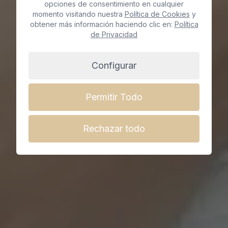
opciones de consentimiento en cualquier
momento visitando nuestra
Política de Cookies
y
obtener más información haciendo clic en:
Política
Reserva cita ya
de Privacidad
Configurar
Permitir Todo
Rechazar todo