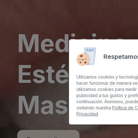
Medicina
Respetamos
Estética e
Utilizamos cookies y tecnologí
hacer funcionar de manera se
utilizamos cookies para medir 
Maspalo
publicidad a tus gustos y pre
continuación. Asimismo, pued
visitando nuestra
Política de 
Privacidad